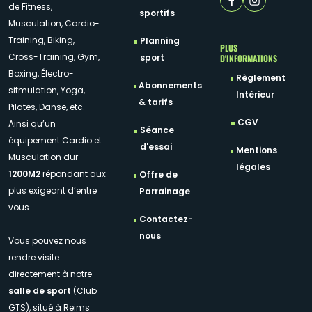
de Fitness,
sportifs
Musculation, Cardio-
Training, Biking,
Planning
PLUS
Cross-Training, Gym,
D'INFORMATIONS
sport
Boxing, Électro-
Règlement
Abonnements
sitmulation, Yoga,
Intérieur
& tarifs
Pilates, Danse, etc.
CGV
Ainsi qu’un
Séance
équipement Cardio et
d'essai
Mentions
Musculation dur
légales
1200M2
répondant aux
Offre de
plus exigeant d’entre
Parrainage
vous.
Contactez-
nous
Vous pouvez nous
rendre visite
directement à notre
salle de sport
(Club
GTS), situé à Reims