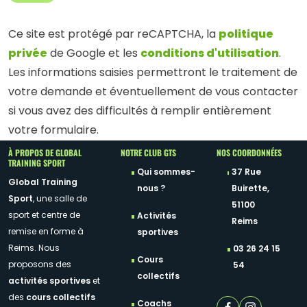
politique
Ce site est protégé par reCAPTCHA, la
privée
conditions d'utilisation
de Google et les
.
Les informations saisies permettront le traitement de
votre demande et éventuellement de vous contacter
si vous avez des difficultés à remplir entièrement
votre formulaire.
À PROPOS DE GLOBAL
NOTRE CLUB GTS
NOS COORDONNÉES
TRAINING SPORT
Qui sommes-
37 Rue
Global Training
nous ?
Buirette,
Sport
, une salle de
51100
sport et centre de
Activités
Reims
remise en forme à
sportives
Reims. Nous
03 26 24 15
Cours
proposons des
54
collectifs
activités sportives
et
des
cours collectifs
Coachs