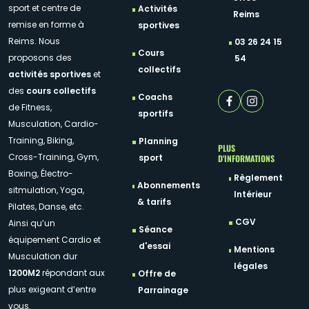
sport et centre de
Activités
Reims
remise en forme à
sportives
Reims. Nous
03 26 24 15
Cours
proposons des
54
collectifs
activités sportives
et
des
cours collectifs
Coachs
de Fitness,
sportifs
Musculation, Cardio-
Training, Biking,
Planning
PLUS
Cross-Training, Gym,
D'INFORMATIONS
sport
Boxing, Électro-
Règlement
Abonnements
sitmulation, Yoga,
Intérieur
& tarifs
Pilates, Danse, etc.
CGV
Ainsi qu’un
Séance
équipement Cardio et
d'essai
Mentions
Musculation dur
légales
1200M2
répondant aux
Offre de
plus exigeant d’entre
Parrainage
vous.