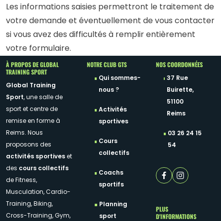
Les informations saisies permettront le traitement de
votre demande et éventuellement de vous contacter
si vous avez des difficultés à remplir entièrement
votre formulaire.
À PROPOS DE GLOBAL
NOTRE CLUB GTS
NOS COORDONNÉES
TRAINING SPORT
Qui sommes-
37 Rue
Global Training
nous ?
Buirette,
Sport
, une salle de
51100
sport et centre de
Activités
Reims
remise en forme à
sportives
Reims. Nous
03 26 24 15
Cours
proposons des
54
collectifs
activités sportives
et
des
cours collectifs
Coachs
de Fitness,
sportifs
Musculation, Cardio-
Training, Biking,
Planning
PLUS
Cross-Training, Gym,
D'INFORMATIONS
sport