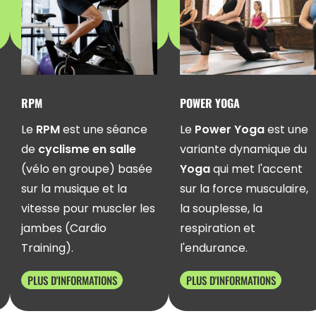
POWER YOGA
BODY SCULPT
Le
Power Yoga
est une
Le
Body Sculpt
est une
variante dynamique du
séance d'entraînement
Yoga
qui met l'accent
axée sur la
tonification
sur la force musculaire,
musculaire
et le
la souplesse, la
renforcement pour
respiration et
sculpter les muscles.
l'endurance.
PLUS D'INFORMATIONS
PLUS D'INFORMATIONS