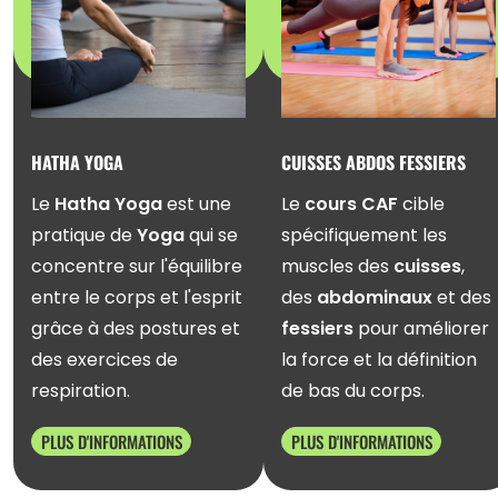
CUISSES ABDOS FESSIERS
RPM
Le
cours CAF
cible
Le
RPM
est une séance
spécifiquement les
de
cyclisme en salle
muscles des
cuisses
,
(vélo en groupe) basée
des
abdominaux
et des
sur la musique et la
fessiers
pour améliorer
vitesse pour muscler les
la force et la définition
jambes (Cardio
de bas du corps.
Training).
PLUS D'INFORMATIONS
PLUS D'INFORMATIONS