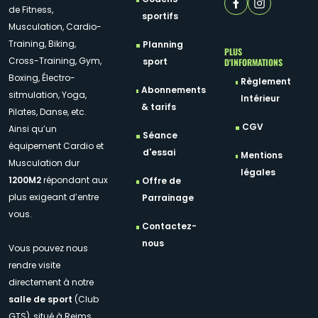
de Fitness,
sportifs
Musculation, Cardio-
Training, Biking,
Planning
PLUS
Cross-Training, Gym,
D'INFORMATIONS
sport
Boxing, Électro-
Règlement
Abonnements
sitmulation, Yoga,
Intérieur
& tarifs
Pilates, Danse, etc.
CGV
Ainsi qu’un
Séance
équipement Cardio et
d'essai
Mentions
Musculation dur
légales
1200M2
répondant aux
Offre de
plus exigeant d’entre
Parrainage
vous.
Contactez-
nous
Vous pouvez nous
rendre visite
directement à notre
salle de sport
(Club
GTS), situé à Reims