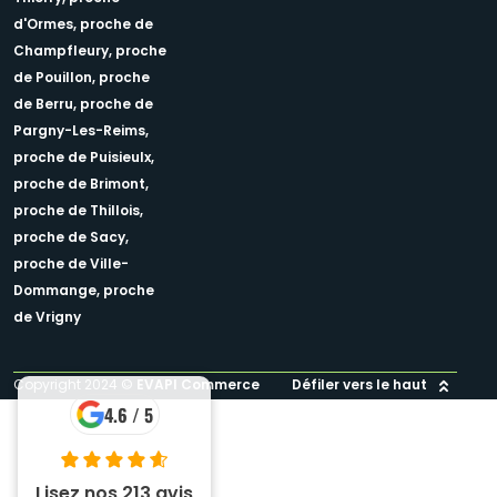
d'Ormes,
proche de
Champfleury,
proche
de Pouillon,
proche
de Berru,
proche de
Pargny-Les-Reims,
proche de Puisieulx,
proche de Brimont,
proche de Thillois,
proche de Sacy,
proche de Ville-
Dommange,
proche
de Vrigny
Copyright 2024 ©
EVAPI Commerce
Défiler vers le haut
4.6 / 5
Lisez nos 213 avis