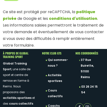
politique
Ce site est protégé par reCAPTCHA, la
privée
conditions d'utilisation
de Google et les
.
Les informations saisies permettront le traitement de
votre demande et éventuellement de vous contacter
si vous avez des difficultés à remplir entièrement
votre formulaire.
À PROPOS DE GLOBAL
NOTRE CLUB GTS
NOS COORDONNÉES
TRAINING SPORT
Qui sommes-
37 Rue
Global Training
nous ?
Buirette,
Sport
, une salle de
51100
sport et centre de
Activités
Reims
remise en forme à
sportives
Reims. Nous
03 26 24 15
Cours
proposons des
54
collectifs
activités sportives
et
des
cours collectifs
Coachs