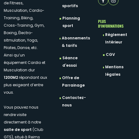
de Fitness,
sportifs
Musculation, Cardio-
Training, Biking,
Planning
PLUS
Cross-Training, Gym,
D'INFORMATIONS
sport
Boxing, Électro-
Règlement
Abonnements
sitmulation, Yoga,
Intérieur
& tarifs
Pilates, Danse, etc.
CGV
Ainsi qu’un
Séance
équipement Cardio et
d'essai
Mentions
Musculation dur
légales
1200M2
répondant aux
Offre de
plus exigeant d’entre
Parrainage
vous.
Contactez-
nous
Vous pouvez nous
rendre visite
directement à notre
salle de sport
(Club
GTS), situé à Reims