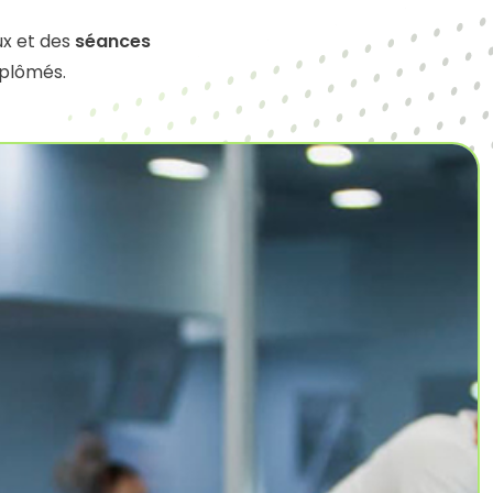
ux et des
séances
iplômés.