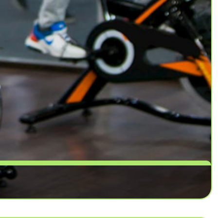
l'endurance cardiovasculaire (RPM, vélo ou l'aérobic).