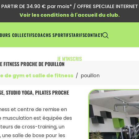
ARTIR DE 34.90 € par mois* / OFFRE SPECIALE INTERNET !
Voir les conditions à l'accueil du club.
OURS COLLECTIFS
COACHS SPORTIFS
TARIFS
CONTACT
JE M'INSCRIS
DE FITNESS PROCHE DE POUILLON
le de gym et salle de fitness
pouillon
NSE, STUDIO YOGA, PILATES PROCHE
tness et centre de remise en
de musculation est équipée des
teurs de cross-training, un
 une salle de boxe pour les