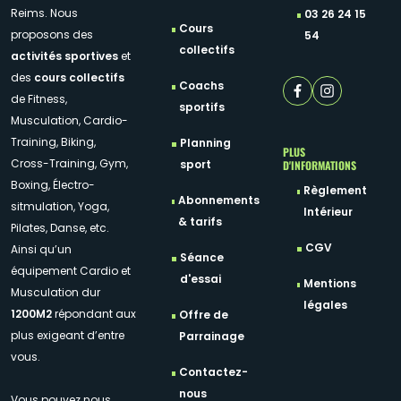
Reims. Nous
03 26 24 15
Cours
proposons des
54
collectifs
activités sportives
et
des
cours collectifs
Coachs
de Fitness,
sportifs
Musculation, Cardio-
Training, Biking,
Planning
PLUS
Cross-Training, Gym,
D'INFORMATIONS
sport
Boxing, Électro-
Règlement
Abonnements
sitmulation, Yoga,
Intérieur
& tarifs
Pilates, Danse, etc.
CGV
Ainsi qu’un
Séance
équipement Cardio et
d'essai
Mentions
Musculation dur
légales
1200M2
répondant aux
Offre de
plus exigeant d’entre
Parrainage
vous.
Contactez-
nous
Vous pouvez nous